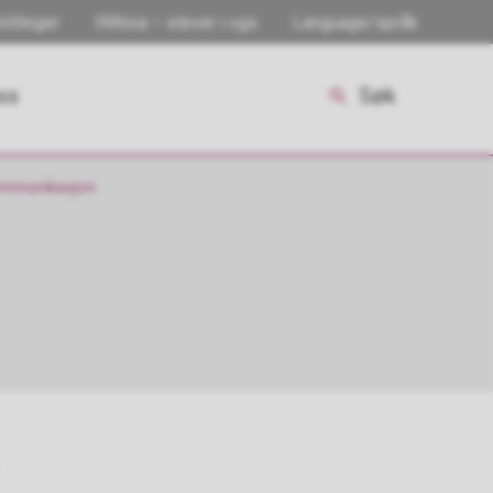
tillinger
INNsia – elever i vgs
Language/språk
ss
Søk
ommunikasjon