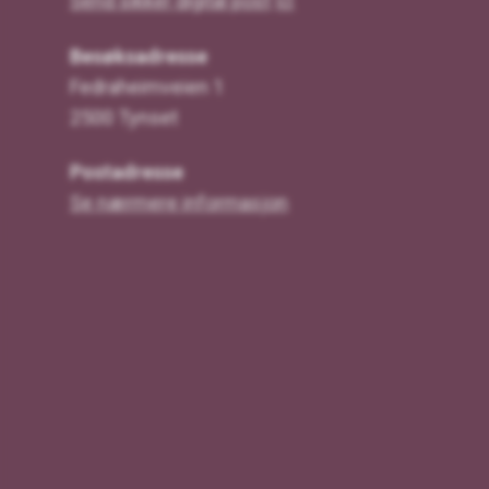
Send sikker digital post
Besøksadresse
Fedraheimveien 1
2500 Tynset
Postadresse
Se nærmere informasjon