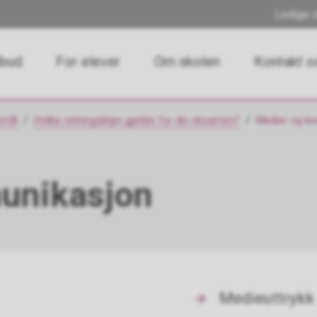
Ledige s
lbud
For elever
Om skolen
Kontakt o
emål
Hvilke retningslinjer gjelder for din eksamen?
Medier og k
unikasjon
Medieuttrykk