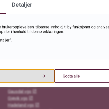
Detaljer
 brukeropplevelsen, tilpasse innhold, tilby funksjoner og analyse
apsler i henhold til denne erklæringen.
taljer”.
Videregående skoler i Innlandet
Godta alle
Elverum vgs
Gausdal vgs
Gjøvik vgs
Hadeland vgs