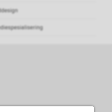
design
espesialisering