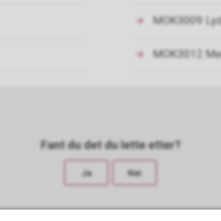
MOK3009 Lyd
MOK3012 Medi
Fant du det du lette etter?
Ja
Nei