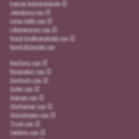
Hamar katedralskole
Jønsberg vgs
Lena-Valle vgs
Lillehammer vgs
Nord-Gudbrandsdal vgs
Nord-Østerdal vgs
Raufoss vgs
Ringsaker vgs
Sentrum vgs
Solør vgs
Stange vgs
Storhamar vgs
Storsteigen vgs
Trysil vgs
Valdres vgs