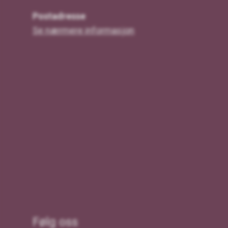
Postadresse
Se nærmere informasjon
Følg oss