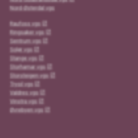
Nord-Østerdal vgs
Raufoss vgs
Ringsaker vgs
Sentrum vgs
Solør vgs
Stange vgs
Storhamar vgs
Storsteigen vgs
Trysil vgs
Valdres vgs
Vinstra vgs
Øvrebyen vgs