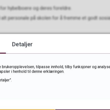
for hybelboere og deres foreldre.
lt personale på skolen for å fremme et godt sosial
19
Detaljer
Fant du det du lette etter?
 brukeropplevelsen, tilpasse innhold, tilby funksjoner og analyse
Ja
Nei
apsler i henhold til denne erklæringen.
taljer”.