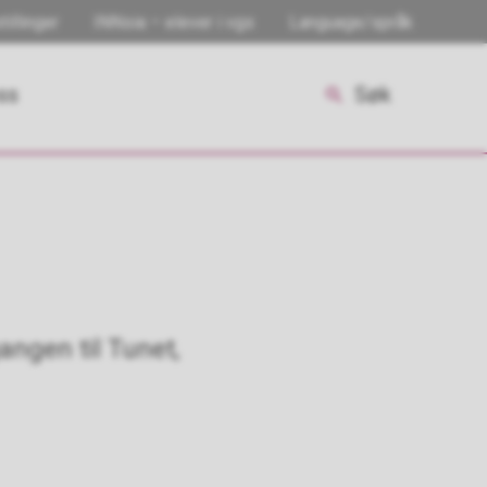
tillinger
INNsia – elever i vgs
Language/språk
ss
Søk
angen til Tunet,