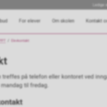
Ledige s
lbud
For elever
Om skolen
Kontakt o
 PPT
Elevkontakt
kt
treffes på telefon eller kontoret ved inng
e mandag til fredag.
kontakt