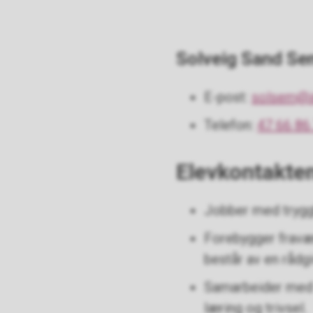
Solveig Sand S
E-post:
solsem@in
Telefon:
47 66 86
Elevkontakte
Jobber med tryggh
Forebygger fravær
består av en rådgi
Samarbeider med e
læring og trivsel.