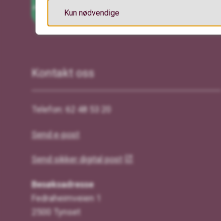
Kun nødvendige
Kontakt oss
Telefon: 62 48 53 20
Send e-post
Send sikker digital post
Besøksadresse
Fedraheimveien 1
2500 Tynset