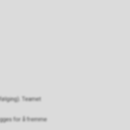
pfølging). Teamet
egges for å fremme