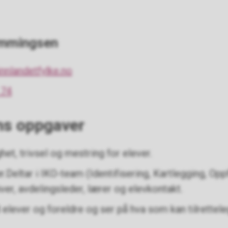
emmingsen
nlandetfylke.no
 74
ns oppgaver
et, trivsel og mestring for elever.
.Deltar i IKO-team (Identifisering, Kartlegging, Op
ver, avdelingsleder, lærer og elevkontakt.
lever og foreldre og ser på hva som kan tilrettel