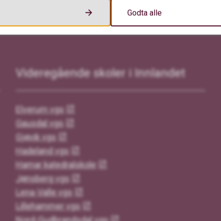
Godta alle
Videregående skoler i Innlandet
Elverum vgs
Gausdal vgs
Gjøvik vgs
Hadeland vgs
Hamar katedralskole
Jønsberg vgs
Lena-Valle vgs
Lillehammer vgs
Nord-Gudbrandsdal vgs