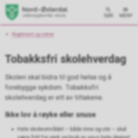
SØK
MENY
Du
Reglement og rutiner
er
her:
Tobakksfri skolehverdag
Skolen skal bidra til god helse og å
forebygge sykdom. Tobakksfri
skolehverdag er ett av tiltakene.
Ikke lov å røyke eller snuse
Hele skoleområdet – både inne og ute – skal
være fritt for røyk og bruk av snus hele døgnet,