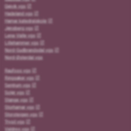
Gjøvik vgs
Hadeland vgs
Hamar katedralskole
Jønsberg vgs
Lena-Valle vgs
Lillehammer vgs
Nord-Gudbrandsdal vgs
Nord-Østerdal vgs
Raufoss vgs
Ringsaker vgs
Sentrum vgs
Solør vgs
Stange vgs
Storhamar vgs
Storsteigen vgs
Trysil vgs
Valdres vgs