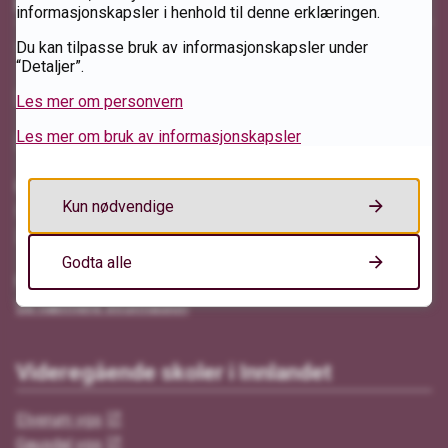
Kontakt oss
informasjonskapsler i henhold til denne erklæringen.
Du kan tilpasse bruk av informasjonskapsler under
Telefon: 62 48 53 20
“Detaljer”.
Send e-post
Les mer om personvern
Les mer om bruk av informasjonskapsler
Send sikker digital post
Besøksadresse
Kun nødvendige
Fedraheimveien 1
2500 Tynset
Godta alle
Postadresse
Se nærmere informasjon
Videregående skoler i Innlandet
Elverum vgs
Gausdal vgs