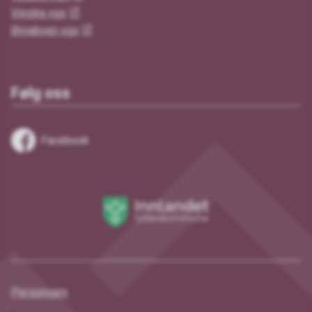
Vinstra vgs
Øvrebyen vgs
Følg oss
Facebook
Innlandet
fylkeskommune
Personvern