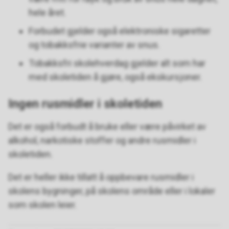
hele året.
Forbudet gjelder også elektroniske sigaretter
og tobakksfrie varianter av snus.
Tobakksfri skolehverdag gjelder alt som har
med skoletiden å gjøre, også ekskursjoner.
Ingen rusmidler i skoletiden
Det er også forbudt å bruke eller være påvirket av
alkohol, narkotiske stoffer og andre rusmidler i
skoletiden.
Det er heller ikke tillatt å oppbevare rusmidler i
skolens bygninger, på skolens område eller i lokaler
som skolen leier.